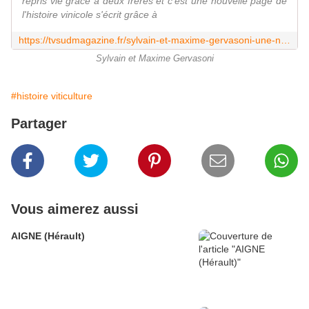
repris vie grâce à deux frères et c'est une nouvelle page de
l'histoire vinicole s'écrit grâce à
https://tvsudmagazine.fr/sylvain-et-maxime-gervasoni-une-nouvelle-ere-pour-la-cave-cooperative-de-tresques/
Sylvain et Maxime Gervasoni
#histoire viticulture
Partager
Vous aimerez aussi
AIGNE (Hérault)