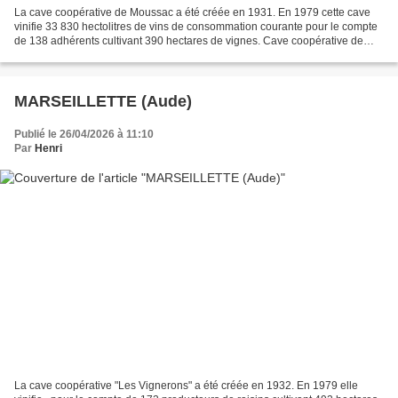
La cave coopérative de Moussac a été créée en 1931. En 1979 cette cave
vinifie 33 830 hectolitres de vins de consommation courante pour le compte
de 138 adhérents cultivant 390 hectares de vignes. Cave coopérative de
Moussac (Gard) Dossier d’œuvre architecture...
MARSEILLETTE (Aude)
Publié le 26/04/2026 à 11:10
Par
Henri
La cave coopérative "Les Vignerons" a été créée en 1932. En 1979 elle