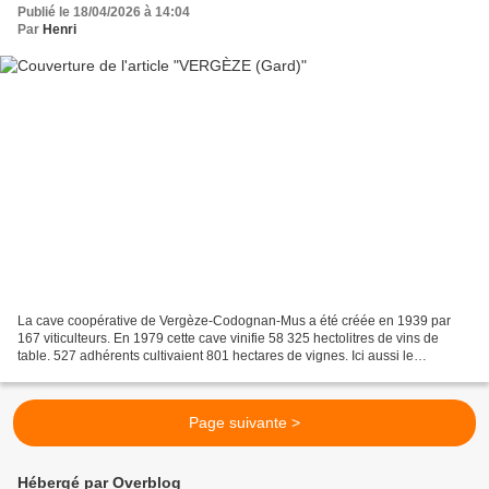
Publié le 18/04/2026 à 14:04
Par
Henri
La cave coopérative de Vergèze-Codognan-Mus a été créée en 1939 par
167 viticulteurs. En 1979 cette cave vinifie 58 325 hectolitres de vins de
table. 527 adhérents cultivaient 801 hectares de vignes. Ici aussi le
patrimoine architectural viticole a été...
Page suivante >
Hébergé par Overblog