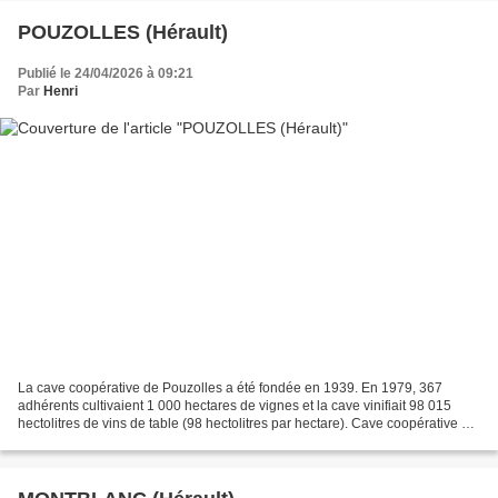
POUZOLLES (Hérault)
Publié le 24/04/2026 à 09:21
Par
Henri
La cave coopérative de Pouzolles a été fondée en 1939. En 1979, 367
adhérents cultivaient 1 000 hectares de vignes et la cave vinifiait 98 015
hectolitres de vins de table (98 hectolitres par hectare). Cave coopérative de
Pouzolles (Hérault). Photographies...