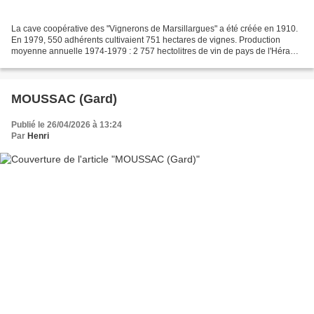
La cave coopérative des "Vignerons de Marsillargues" a été créée en 1910.
En 1979, 550 adhérents cultivaient 751 hectares de vignes. Production
moyenne annuelle 1974-1979 : 2 757 hectolitres de vin de pays de l'Hérault
91 602 hectolitres de vin de table...
MOUSSAC (Gard)
Publié le 26/04/2026 à 13:24
Par
Henri