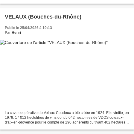
dont à peine 2 885 hectolitres de...
VELAUX (Bouches-du-Rhône)
Publié le 25/04/2026 à 10:13
Par
Henri
La cave coopérative de Velaux-Coudoux a été créée en 1924. Elle vinifie, en
1979, 17 012 hectolitres de vins dont 5 042 hectolitres de VDQS coteaux-
d'aix-en-provence pour le compte de 290 adhérents cultivant 402 hectares
de vignes. Elle a été détruite...