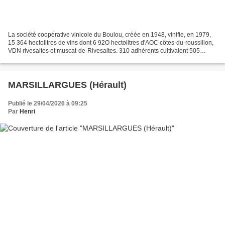
La société coopérative vinicole du Boulou, créée en 1948, vinifie, en 1979,
15 364 hectolitres de vins dont 6 92O hectolitres d'AOC côtes-du-roussillon,
VDN rivesaltes et muscat-de-Rivesaltes. 310 adhérents cultivaient 505
hectares de vignes. Cave coopérative...
MARSILLARGUES (Hérault)
Publié le 29/04/2026 à 09:25
Par
Henri