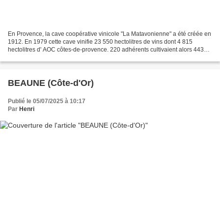
En Provence, la cave coopérative vinicole "La Matavonienne" a été créée en
1912. En 1979 cette cave vinifie 23 550 hectolitres de vins dont 4 815
hectolitres d' AOC côtes-de-provence. 220 adhérents cultivaient alors 443
hectares de vignes. Cette cave...
BEAUNE (Côte-d'Or)
Publié le 05/07/2025 à 10:17
Par
Henri