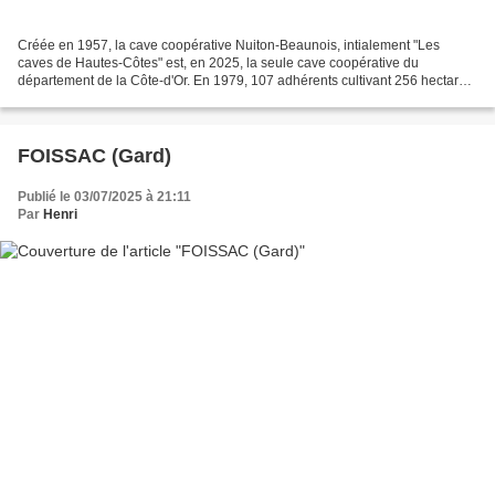
Créée en 1957, la cave coopérative Nuiton-Beaunois, intialement "Les
caves de Hautes-Côtes" est, en 2025, la seule cave coopérative du
département de la Côte-d'Or. En 1979, 107 adhérents cultivant 256 hectares
de vignes vinifient 12 160 hectolitres de...
FOISSAC (Gard)
Publié le 03/07/2025 à 21:11
Par
Henri