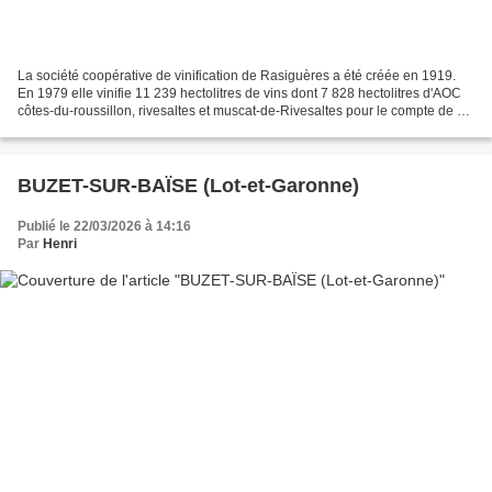
La société coopérative de vinification de Rasiguères a été créée en 1919.
En 1979 elle vinifie 11 239 hectolitres de vins dont 7 828 hectolitres d'AOC
côtes-du-roussillon, rivesaltes et muscat-de-Rivesaltes pour le compte de 90
adhérents cultivant 286...
BUZET-SUR-BAÏSE (Lot-et-Garonne)
Publié le 22/03/2026 à 14:16
Par
Henri