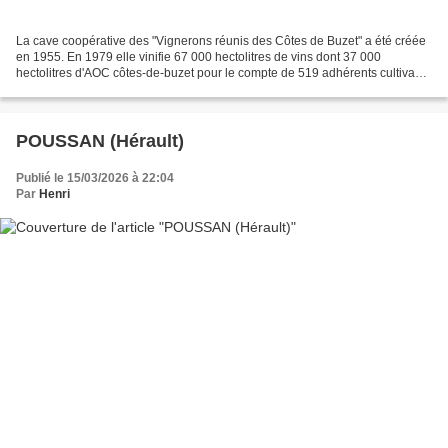
La cave coopérative des "Vignerons réunis des Côtes de Buzet" a été créée
en 1955. En 1979 elle vinifie 67 000 hectolitres de vins dont 37 000
hectolitres d'AOC côtes-de-buzet pour le compte de 519 adhérents cultivant
1 160 hectares de vignes. " A sa...
POUSSAN (Hérault)
Publié le 15/03/2026 à 22:04
Par
Henri