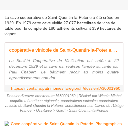
La cave coopérative de Saint-Quentin-la-Poterie a été créée en
1929. En 1979 cette cave vinifie 27 077 hectolitres de vins de
table pour le compte de 180 adhérents cultivant 339 hectares de
vignes.
coopérative vinicole de Saint-Quentin-la-Poterie, actuellement Les Caves de l'Uzège - Inventaire Général du Patrimoine Culturel
La Société Coopérative de Vinification est créée le 22
décembre 1929 et la cave est réalisée l'année suivante par
Paul Chabert. Le bâtiment reçoit au moins quatre
agrandissements non dat...
https://inventaire.patrimoines.laregion.fr/dossier/IA30001960
Dossier d’œuvre architecture IA30001960 | Réalisé par Wienin Michel
enquête thématique régionale, coopératives vinicoles coopérative
vinicole de Saint-Quentin-la-Poterie, actuellement Les Caves de l'Uzège
France > Occitanie > Gard > Saint-Quentin-la-Poterie