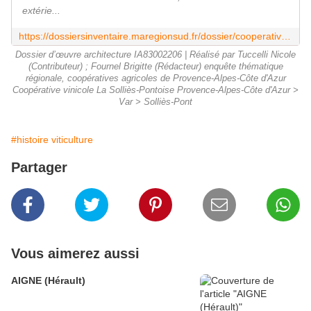
extérie...
https://dossiersinventaire.maregionsud.fr/dossier/cooperative-vinicole-la-sollies-pontoise/21cab0d3-27c8-47b7-a81e-b9e684988c97
Dossier d’œuvre architecture IA83002206 | Réalisé par Tuccelli Nicole
(Contributeur) ; Fournel Brigitte (Rédacteur) enquête thématique
régionale, coopératives agricoles de Provence-Alpes-Côte d'Azur
Coopérative vinicole La Solliès-Pontoise Provence-Alpes-Côte d'Azur >
Var > Solliès-Pont
#histoire viticulture
Partager
Vous aimerez aussi
AIGNE (Hérault)