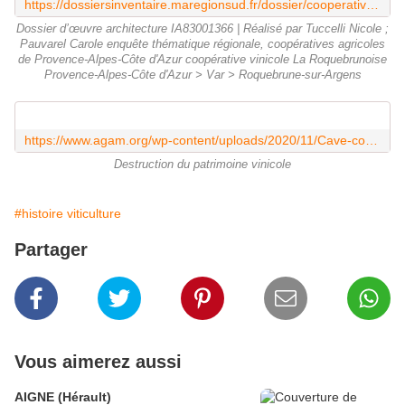
https://dossiersinventaire.maregionsud.fr/dossier/cooperative-vinicole-la-roquebrunoise/469c9981-e8fb-4ca7-900c-707b6c9a6da2
Dossier d’œuvre architecture IA83001366 | Réalisé par Tuccelli Nicole ;
Pauvarel Carole enquête thématique régionale, coopératives agricoles
de Provence-Alpes-Côte d'Azur coopérative vinicole La Roquebrunoise
Provence-Alpes-Côte d'Azur > Var > Roquebrune-sur-Argens
https://www.agam.org/wp-content/uploads/2020/11/Cave-coop%C3%A9rative.pdf
Destruction du patrimoine vinicole
#histoire viticulture
Partager
Vous aimerez aussi
AIGNE (Hérault)