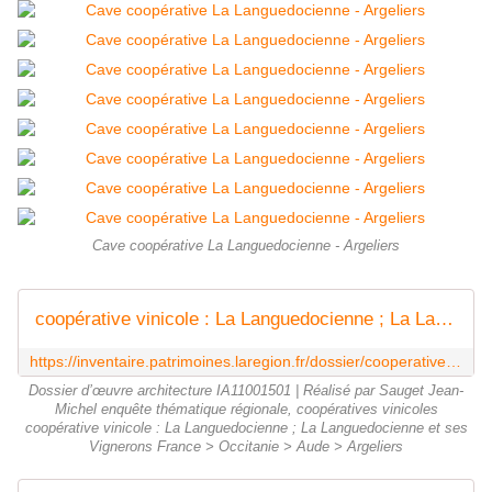
Cave coopérative La Languedocienne - Argeliers
coopérative vinicole : La Languedocienne ; La Languedocienne et ses Vignerons - Inventaire Général du Patrimoine Culturel
https://inventaire.patrimoines.laregion.fr/dossier/cooperative-vinicole-la-languedocienne-la-languedocienne-et-ses-vignerons/5ce4fc97-db93-465d-8fec-37212e6ce767
Dossier d’œuvre architecture IA11001501 | Réalisé par Sauget Jean-
Michel enquête thématique régionale, coopératives vinicoles
coopérative vinicole : La Languedocienne ; La Languedocienne et ses
Vignerons France > Occitanie > Aude > Argeliers