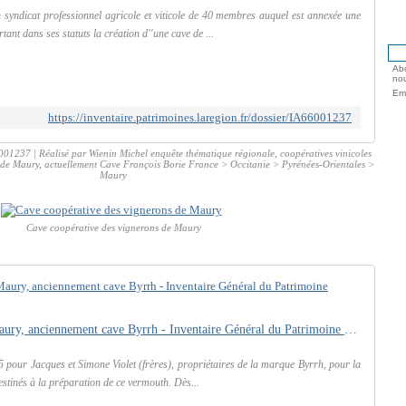
 syndicat professionnel agricole et viticole de 40 membres auquel est annexée une
tant dans ses statuts la création d''une cave de ...
Abo
nou
Ema
https://inventaire.patrimoines.laregion.fr/dossier/IA66001237
001237 | Réalisé par Wienin Michel enquête thématique régionale, coopératives vinicoles
s de Maury, actuellement Cave François Borie France > Occitanie > Pyrénées-Orientales >
Maury
Cave coopérative des vignerons de Maury
coopérative vinicole de Maury, anciennement cave Byrrh - Inventaire Général du Patrimoine Culturel
 pour Jacques et Simone Violet (frères), propriétaires de la marque Byrrh, pour la
destinés à la préparation de ce vermouth. Dès...