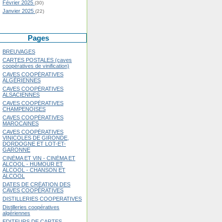
Février 2025
(30)
Janvier 2025
(22)
Pages
BREUVAGES
CARTES POSTALES (caves
coopératives de vinification)
CAVES COOPÉRATIVES
ALGÉRIENNES
CAVES COOPÉRATIVES
ALSACIENNES
CAVES COOPÉRATIVES
CHAMPENOISES
CAVES COOPÉRATIVES
MAROCAINES
CAVES COOPÉRATIVES
VINICOLES DE GIRONDE,
DORDOGNE ET LOT-ET-
GARONNE
CINÉMA ET VIN - CINÉMA ET
ALCOOL - HUMOUR ET
ALCOOL - CHANSON ET
ALCOOL
DATES DE CRÉATION DES
CAVES COOPÉRATIVES
DISTILLERIES COOPERATIVES
Distilleries coopératives
algériennes
EDITEURS DE CARTES