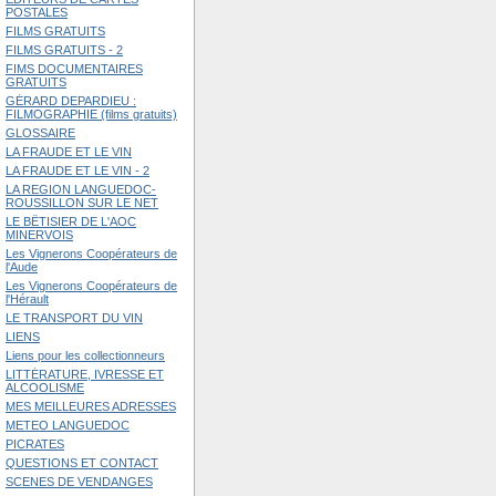
POSTALES
FILMS GRATUITS
FILMS GRATUITS - 2
FIMS DOCUMENTAIRES
GRATUITS
GÉRARD DEPARDIEU :
FILMOGRAPHIE (films gratuits)
GLOSSAIRE
LA FRAUDE ET LE VIN
LA FRAUDE ET LE VIN - 2
LA REGION LANGUEDOC-
ROUSSILLON SUR LE NET
LE BÊTISIER DE L'AOC
MINERVOIS
Les Vignerons Coopérateurs de
l'Aude
Les Vignerons Coopérateurs de
l'Hérault
LE TRANSPORT DU VIN
LIENS
Liens pour les collectionneurs
LITTÉRATURE, IVRESSE ET
ALCOOLISME
MES MEILLEURES ADRESSES
METEO LANGUEDOC
PICRATES
QUESTIONS ET CONTACT
SCENES DE VENDANGES