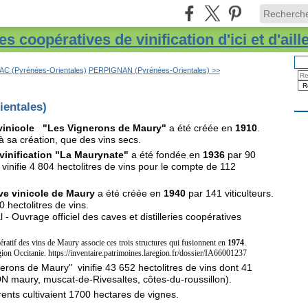
s coopératives de vinification d'ici et d'aill
C (Pyrénées-Orientales)
PERPIGNAN (Pyrénées-Orientales) >>
entales)
 vinicole "Les Vignerons de Maury"
a été créée en
1910
.
 à sa création, que des vins secs.
vinification "La Maurynate"
a été fondée en
1936
par 90
 vinifie 4 804 hectolitres de vins pour le compte de 112
ve vinicole de Maury
a été créée en
1940
par 141 viticulteurs.
0 hectolitres de vins.
- Ouvrage officiel des caves et distilleries coopératives
ratif des vins de Maury associe ces trois structures qui fusionnent en
1974
.
gion Occitanie. https://inventaire.patrimoines.laregion.fr/dossier/IA66001237
erons de Maury" vinifie 43 652 hectolitres de vins dont 41
N maury, muscat-de-Rivesaltes, côtes-du-roussillon).
ents cultivaient 1700 hectares de vignes.