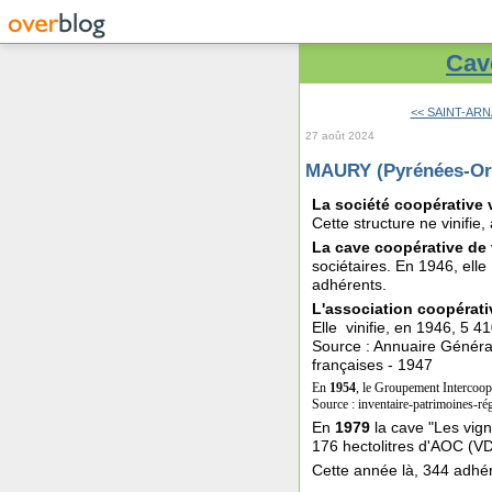
Cave
<< SAINT-ARNA
27 août 2024
MAURY (Pyrénées-Ori
La société coopérative
Cette structure ne vinifie,
La cave coopérative de 
sociétaires. En 1946, elle
adhérents.
L'association coopérati
Elle vinifie, en 1946, 5 41
Source : Annuaire Général 
françaises - 1947
En
1954
, le Groupement Intercoopé
Source : inventaire-patrimoines-ré
En
1979
la cave "Les vign
176 hectolitres d'AOC (VD
Cette année là, 344 adhér