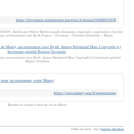
https://inventaire.patrimoines.laregion.fr/dossier/IA66001839
001839 | Réalisé par Wienin Michel enquête thématique régionale, coopératives vinicoles
aury, anciennement cave Byrrh France > Occitanie > Pyrénées-Orientales > Maury
ury, anciennement cave Byrrh. Auteur Kérignard Marc Copyright (c) Inventaire général
Région Occitanie
es pour accompagner votre Maury
https://www.maury-aop.fr/gastronomie
Recettes de cuisine à base de vin de Maury.
histoire viticulture
Publié par Henri
-
dans