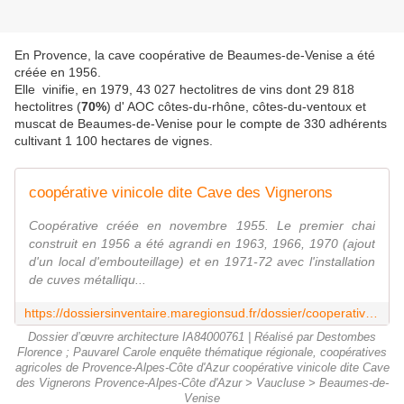
En Provence, la cave coopérative de Beaumes-de-Venise a été
créée en 1956.
Elle vinifie, en 1979, 43 027 hectolitres de vins dont 29 818
hectolitres (
70%
) d' AOC côtes-du-rhône, côtes-du-ventoux et
muscat de Beaumes-de-Venise pour le compte de 330 adhérents
cultivant 1 100 hectares de vignes.
coopérative vinicole dite Cave des Vignerons
Coopérative créée en novembre 1955. Le premier chai
construit en 1956 a été agrandi en 1963, 1966, 1970 (ajout
d'un local d'embouteillage) et en 1971-72 avec l'installation
de cuves métalliqu...
https://dossiersinventaire.maregionsud.fr/dossier/cooperative-vinicole-dite-cave-des-vignerons/402b6ed2-12a8-4cf8-a5b7-9a8a52d6c422
Dossier d’œuvre architecture IA84000761 | Réalisé par Destombes
Florence ; Pauvarel Carole enquête thématique régionale, coopératives
agricoles de Provence-Alpes-Côte d'Azur coopérative vinicole dite Cave
des Vignerons Provence-Alpes-Côte d'Azur > Vaucluse > Beaumes-de-
Venise