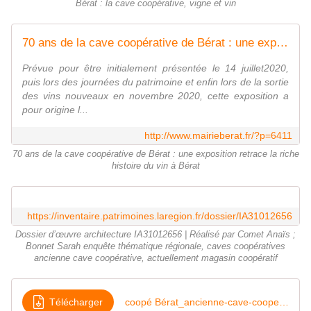
Bérat : la cave coopérative, vigne et vin
70 ans de la cave coopérative de Bérat : une exposition retrace la riche histoire du vin à Bérat
Prévue pour être initialement présentée le 14 juillet2020,
puis lors des journées du patrimoine et enfin lors de la sortie
des vins nouveaux en novembre 2020, cette exposition a
pour origine l...
http://www.mairieberat.fr/?p=6411
70 ans de la cave coopérative de Bérat : une exposition retrace la riche
histoire du vin à Bérat
https://inventaire.patrimoines.laregion.fr/dossier/IA31012656
Dossier d’œuvre architecture IA31012656 | Réalisé par Comet Anaïs ;
Bonnet Sarah enquête thématique régionale, caves coopératives
ancienne cave coopérative, actuellement magasin coopératif
Télécharger
coopé Bérat_ancienne-cave-cooperative-actuellement-magasin-cooperatif