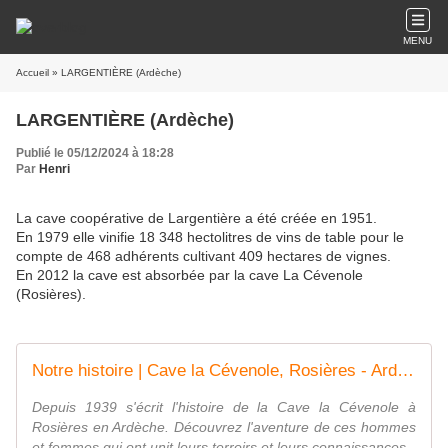
MENU
Accueil
» LARGENTIÈRE (Ardèche)
LARGENTIÈRE (Ardèche)
Publié le 05/12/2024 à 18:28
Par
Henri
La cave coopérative de Largentière a été créée en 1951.
En 1979 elle vinifie 18 348 hectolitres de vins de table pour le
compte de 468 adhérents cultivant 409 hectares de vignes.
En 2012 la cave est absorbée par la cave La Cévenole
(Rosières).
Notre histoire | Cave la Cévenole, Rosières - Ardèche
Depuis 1939 s'écrit l'histoire de la Cave la Cévenole à
Rosières en Ardèche. Découvrez l'aventure de ces hommes
et femmes qui ont unit leurs terroirs et leurs connaissances