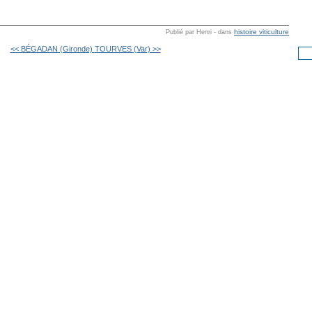
histoire viticulture
Publié par Henri
-
dans
<< BÉGADAN (Gironde)
TOURVES (Var) >>