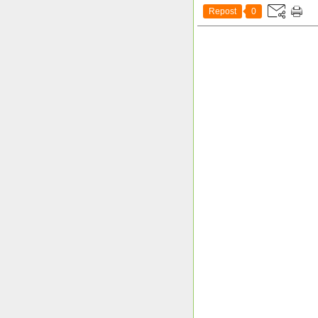
Repost
0