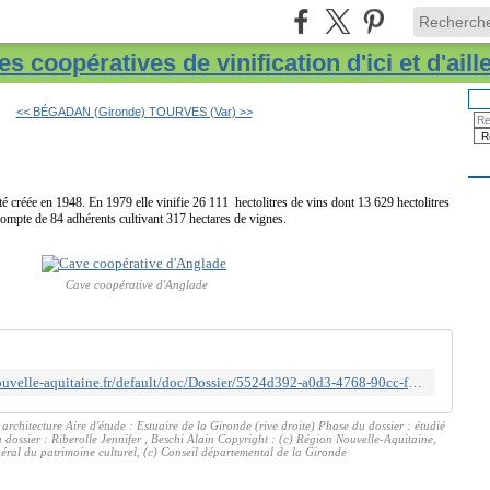
s coopératives de vinification d'ici et d'aill
<< BÉGADAN (Gironde)
TOURVES (Var) >>
é créée en 1948. En 1979 elle vinifie 26 111 hectolitres de vins dont 13 629 hectolitres
ompte de 84 adhérents cultivant 317 hectares de vignes.
Cave coopérative d'Anglade
https://www.patrimoine-nouvelle-aquitaine.fr/default/doc/Dossier/5524d392-a0d3-4768-90cc-f1042b1db399/cave-cooperative
 architecture Aire d'étude : Estuaire de la Gironde (rive droite) Phase du dossier : étudié
dossier : Riberolle Jennifer , Beschi Alain Copyright : (c) Région Nouvelle-Aquitaine,
éral du patrimoine culturel, (c) Conseil départemental de la Gironde