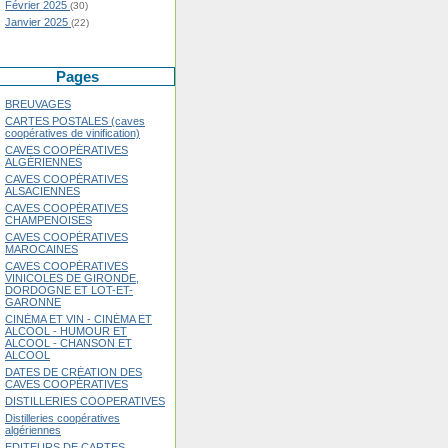
Février 2025
(30)
Janvier 2025
(22)
Pages
BREUVAGES
CARTES POSTALES (caves
coopératives de vinification)
CAVES COOPÉRATIVES
ALGÉRIENNES
CAVES COOPÉRATIVES
ALSACIENNES
CAVES COOPÉRATIVES
CHAMPENOISES
CAVES COOPÉRATIVES
MAROCAINES
CAVES COOPÉRATIVES
VINICOLES DE GIRONDE,
DORDOGNE ET LOT-ET-
GARONNE
CINÉMA ET VIN - CINÉMA ET
ALCOOL - HUMOUR ET
ALCOOL - CHANSON ET
ALCOOL
DATES DE CRÉATION DES
CAVES COOPÉRATIVES
DISTILLERIES COOPERATIVES
Distilleries coopératives
algériennes
EDITEURS DE CARTES