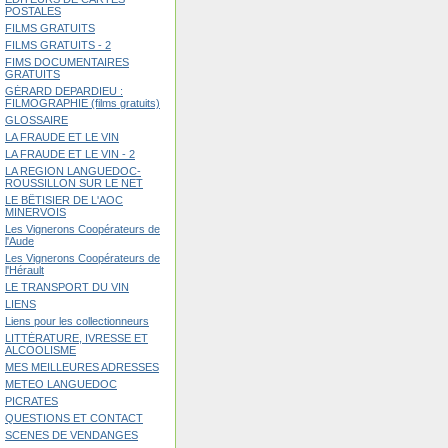
POSTALES
FILMS GRATUITS
FILMS GRATUITS - 2
FIMS DOCUMENTAIRES
GRATUITS
GÉRARD DEPARDIEU :
FILMOGRAPHIE (films gratuits)
GLOSSAIRE
LA FRAUDE ET LE VIN
LA FRAUDE ET LE VIN - 2
LA REGION LANGUEDOC-
ROUSSILLON SUR LE NET
LE BÊTISIER DE L'AOC
MINERVOIS
Les Vignerons Coopérateurs de
l'Aude
Les Vignerons Coopérateurs de
l'Hérault
LE TRANSPORT DU VIN
LIENS
Liens pour les collectionneurs
LITTÉRATURE, IVRESSE ET
ALCOOLISME
MES MEILLEURES ADRESSES
METEO LANGUEDOC
PICRATES
QUESTIONS ET CONTACT
SCENES DE VENDANGES