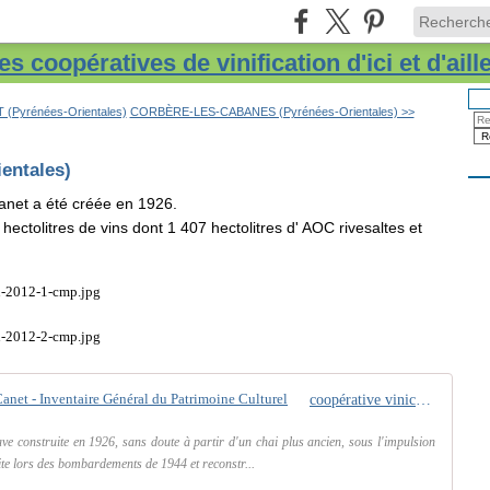
s coopératives de vinification d'ici et d'aill
Pyrénées-Orientales)
CORBÈRE-LES-CABANES (Pyrénées-Orientales) >>
entales)
anet a été créée en 1926.
 hectolitres de vins dont 1 407 hectolitres d' AOC rivesaltes et
coopérative vinicole de Canet - Inventaire Général du Patrimoine Culturel
ave construite en 1926, sans doute à partir d'un chai plus ancien, sous l'impulsion
te lors des bombardements de 1944 et reconstr...