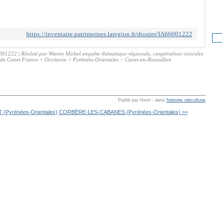
https://inventaire.patrimoines.laregion.fr/dossier/IA66001222
001222 | Réalisé par Wienin Michel enquête thématique régionale, coopératives vinicoles
e de Canet France > Occitanie > Pyrénées-Orientales > Canet-en-Roussillon
histoire viticulture
Publié par Henri
-
dans
Pyrénées-Orientales)
CORBÈRE-LES-CABANES (Pyrénées-Orientales) >>