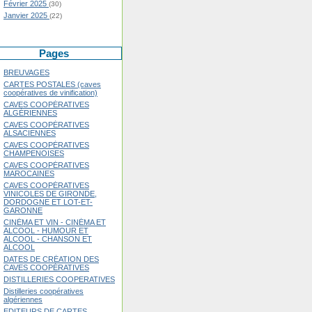
Février 2025
(30)
Janvier 2025
(22)
Pages
BREUVAGES
CARTES POSTALES (caves
coopératives de vinification)
CAVES COOPÉRATIVES
ALGÉRIENNES
CAVES COOPÉRATIVES
ALSACIENNES
CAVES COOPÉRATIVES
CHAMPENOISES
CAVES COOPÉRATIVES
MAROCAINES
CAVES COOPÉRATIVES
VINICOLES DE GIRONDE,
DORDOGNE ET LOT-ET-
GARONNE
CINÉMA ET VIN - CINÉMA ET
ALCOOL - HUMOUR ET
ALCOOL - CHANSON ET
ALCOOL
DATES DE CRÉATION DES
CAVES COOPÉRATIVES
DISTILLERIES COOPERATIVES
Distilleries coopératives
algériennes
EDITEURS DE CARTES