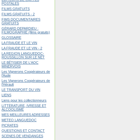
POSTALES
FILMS GRATUITS
FILMS GRATUITS - 2
FIMS DOCUMENTAIRES
GRATUITS
GÉRARD DEPARDIEU :
FILMOGRAPHIE (films gratuits)
GLOSSAIRE
LA FRAUDE ET LE VIN
LA FRAUDE ET LE VIN - 2
LA REGION LANGUEDOC-
ROUSSILLON SUR LE NET
LE BÊTISIER DE L'AOC
MINERVOIS
Les Vignerons Coopérateurs de
l'Aude
Les Vignerons Coopérateurs de
l'Hérault
LE TRANSPORT DU VIN
LIENS
Liens pour les collectionneurs
LITTÉRATURE, IVRESSE ET
ALCOOLISME
MES MEILLEURES ADRESSES
METEO LANGUEDOC
PICRATES
QUESTIONS ET CONTACT
SCENES DE VENDANGES