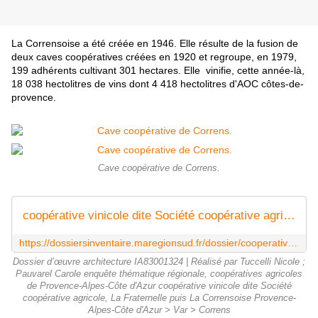
La Corrensoise a été créée en 1946. Elle résulte de la fusion de
deux caves coopératives créées en 1920 et regroupe, en 1979,
199 adhérents cultivant 301 hectares. Elle vinifie, cette année-là,
18 038 hectolitres de vins dont 4 418 hectolitres d'AOC côtes-de-
provence.
Cave coopérative de Correns.
coopérative vinicole dite Société coopérative agricole, La Fraternelle puis La Corrensoise
https://dossiersinventaire.maregionsud.fr/dossier/cooperative-vinicole-dite-societe-cooperative-agricole-la-fraternelle-puis-la-corrensoise/aea0f853-1fc8-48eb-90b2-037e6c0cbc76
Dossier d’œuvre architecture IA83001324 | Réalisé par Tuccelli Nicole ;
Pauvarel Carole enquête thématique régionale, coopératives agricoles
de Provence-Alpes-Côte d'Azur coopérative vinicole dite Société
coopérative agricole, La Fraternelle puis La Corrensoise Provence-
Alpes-Côte d'Azur > Var > Correns