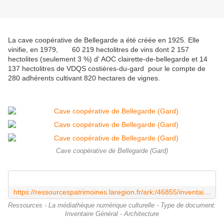
La cave coopérative de Bellegarde a été créée en 1925. Elle
vinifie, en 1979, 60 219 hectolitres de vins dont 2 157
hectolites (seulement 3 %) d' AOC clairette-de-bellegarde et 14
137 hectolitres de VDQS costières-du-gard pour le compte de
280 adhérents cultivant 820 hectares de vignes.
Cave coopérative de Bellegarde (Gard)
https://ressourcespatrimoines.laregion.fr/ark:/46855/inventaire_IA30001107?posInSet=21&queryId=9e4c903e-7f14-4b9c-ae3c-3f9794818a83
Ressources - La médiathèque numérique culturelle - Type de document:
Inventaire Général - Architecture