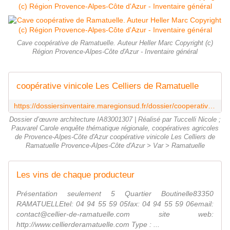
Cave coopérative de Ramatuelle. Auteur Heller Marc Copyright (c)
Région Provence-Alpes-Côte d'Azur - Inventaire général
coopérative vinicole Les Celliers de Ramatuelle
https://dossiersinventaire.maregionsud.fr/dossier/cooperative-vinicole-les-celliers-de-ramatuelle/cdfe1c26-e3ba-4a9e-a0e2-a9431c669d66
Dossier d’œuvre architecture IA83001307 | Réalisé par Tuccelli Nicole ;
Pauvarel Carole enquête thématique régionale, coopératives agricoles
de Provence-Alpes-Côte d'Azur coopérative vinicole Les Celliers de
Ramatuelle Provence-Alpes-Côte d'Azur > Var > Ramatuelle
Les vins de chaque producteur
Présentation seulement 5 Quartier Boutinelle83350
RAMATUELLEtel: 04 94 55 59 05fax: 04 94 55 59 06email:
contact@cellier-de-ramatuelle.com site web:
http://www.cellierderamatuelle.com Type : ...