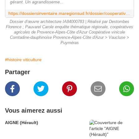
gérant. Un agrandisseme...
https://dossiersinventaire.maregionsud.fr/dossier/cooperative-vinicole-comtadine-dauphinoise/91814e5b-4e26-46a3-9a6b-617149339c01
Dossier d’œuvre architecture IA84000783 | Réalisé par Destombes
Florence ; Pauvarel Carole enquête thématique régionale, coopératives
agricoles de Provence-Alpes-Côte d'Azur Coopérative vinicole
Comtadine-dauphinoise Provence-Alpes-Côte d'Azur > Vaucluse >
Puyméras
#histoire viticulture
Partager
Vous aimerez aussi
AIGNE (Hérault)