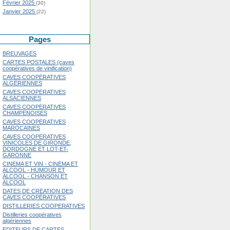
Février 2025
(30)
Janvier 2025
(22)
Pages
BREUVAGES
CARTES POSTALES (caves
coopératives de vinification)
CAVES COOPÉRATIVES
ALGÉRIENNES
CAVES COOPÉRATIVES
ALSACIENNES
CAVES COOPÉRATIVES
CHAMPENOISES
CAVES COOPÉRATIVES
MAROCAINES
CAVES COOPÉRATIVES
VINICOLES DE GIRONDE,
DORDOGNE ET LOT-ET-
GARONNE
CINÉMA ET VIN - CINÉMA ET
ALCOOL - HUMOUR ET
ALCOOL - CHANSON ET
ALCOOL
DATES DE CRÉATION DES
CAVES COOPÉRATIVES
DISTILLERIES COOPERATIVES
Distilleries coopératives
algériennes
EDITEURS DE CARTES