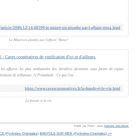
/article/2006/12/14/48199-le-minervois-plombe-par-l-affaire-rieux.html
Le Minervois plombé par l'affaire "Rieux"
ves coopératives de vinification d'ici et d'ailleurs.
les affaires les plus médiatisées des dernières décennies sous forme de copies
bérations de tribunaux. 1) Préambule : Ce que l'on...
https://www.cavescooperatives.fr/la-fraude-et-le-vin.html
La fraude et le vin.
histoire viticulture
Publié par Henri
-
dans
 (Pyrénées-Orientales)
BANYULS-SUR-MER (Pyrénées-Orientales) >>