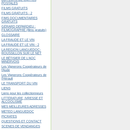
POSTALES
FILMS GRATUITS
FILMS GRATUITS - 2
FIMS DOCUMENTAIRES
GRATUITS
GÉRARD DEPARDIEU :
FILMOGRAPHIE (films gratuits)
GLOSSAIRE
LA FRAUDE ET LE VIN
LA FRAUDE ET LE VIN - 2
LA REGION LANGUEDOC-
ROUSSILLON SUR LE NET
LE BÊTISIER DE L'AOC
MINERVOIS
Les Vignerons Coopérateurs de
l'Aude
Les Vignerons Coopérateurs de
l'Hérault
LE TRANSPORT DU VIN
LIENS
Liens pour les collectionneurs
LITTÉRATURE, IVRESSE ET
ALCOOLISME
MES MEILLEURES ADRESSES
METEO LANGUEDOC
PICRATES
QUESTIONS ET CONTACT
SCENES DE VENDANGES