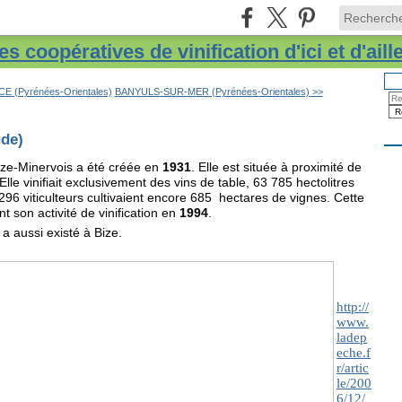
s coopératives de vinification d'ici et d'aill
 (Pyrénées-Orientales)
BANYULS-SUR-MER (Pyrénées-Orientales) >>
de)
ize-Minervois a été créée en
1931
. Elle est située à proximité de
Elle vinifiait exclusivement des vins de table, 63 785 hectolitres
296 viticulteurs cultivaient encore 685 hectares de vignes. Cette
t son activité de vinification en
1994
.
 a aussi existé à Bize.
http://
www.
ladep
eche.f
r/artic
le/200
6/12/