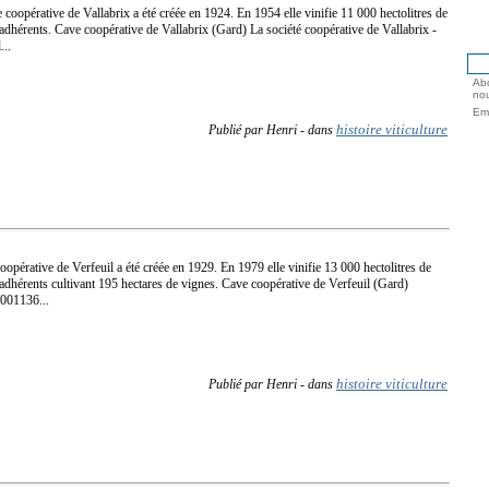
 coopérative de Vallabrix a été créée en 1924. En 1954 elle vinifie 11 000 hectolitres de
adhérents. Cave coopérative de Vallabrix (Gard) La société coopérative de Vallabrix -
...
Abo
nou
Ema
histoire viticulture
Publié par Henri
-
dans
oopérative de Verfeuil a été créée en 1929. En 1979 elle vinifie 13 000 hectolitres de
 adhérents cultivant 195 hectares de vignes. Cave coopérative de Verfeuil (Gard)
001136...
histoire viticulture
Publié par Henri
-
dans