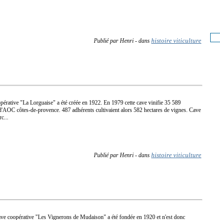
histoire viticulture
Publié par Henri
-
dans
pérative "La Lorguaise" a été créée en 1922. En 1979 cette cave vinifie 35 589
s d'AOC côtes-de-provence. 487 adhérents cultivaient alors 582 hectares de vignes. Cave
c...
histoire viticulture
Publié par Henri
-
dans
ave coopérative "Les Vignerons de Mudaison" a été fondée en 1920 et n'est donc