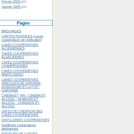
Février 2025
(30)
Janvier 2025
(22)
Pages
BREUVAGES
CARTES POSTALES (caves
coopératives de vinification)
CAVES COOPÉRATIVES
ALGÉRIENNES
CAVES COOPÉRATIVES
ALSACIENNES
CAVES COOPÉRATIVES
CHAMPENOISES
CAVES COOPÉRATIVES
MAROCAINES
CAVES COOPÉRATIVES
VINICOLES DE GIRONDE,
DORDOGNE ET LOT-ET-
GARONNE
CINÉMA ET VIN - CINÉMA ET
ALCOOL - HUMOUR ET
ALCOOL - CHANSON ET
ALCOOL
DATES DE CRÉATION DES
CAVES COOPÉRATIVES
DISTILLERIES COOPERATIVES
Distilleries coopératives
algériennes
EDITEURS DE CARTES