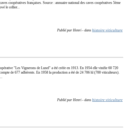
aves coopératives françaises. Source : annuaire national des caves coopératives 5ème
é le cellier...
histoire viticulture
Publié par Henri
-
dans
opérative "Les Vignerons de Lunel" a été créée en 1913. En 1954 elle vinifie 60 720
e compte de 677 adhérents. En 1958 la production a été de 24 706 hl (700 viticulteurs).
..
histoire viticulture
Publié par Henri
-
dans