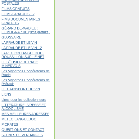
POSTALES
FILMS GRATUITS
FILMS GRATUITS - 2
FIMS DOCUMENTAIRES
GRATUITS
GÉRARD DEPARDIEU :
FILMOGRAPHIE (films gratuits)
GLOSSAIRE
LA FRAUDE ET LE VIN
LA FRAUDE ET LE VIN - 2
LA REGION LANGUEDOC-
ROUSSILLON SUR LE NET
LE BÊTISIER DE L'AOC
MINERVOIS
Les Vignerons Coopérateurs de
l'Aude
Les Vignerons Coopérateurs de
l'Hérault
LE TRANSPORT DU VIN
LIENS
Liens pour les collectionneurs
LITTÉRATURE, IVRESSE ET
ALCOOLISME
MES MEILLEURES ADRESSES
METEO LANGUEDOC
PICRATES
QUESTIONS ET CONTACT
SCENES DE VENDANGES