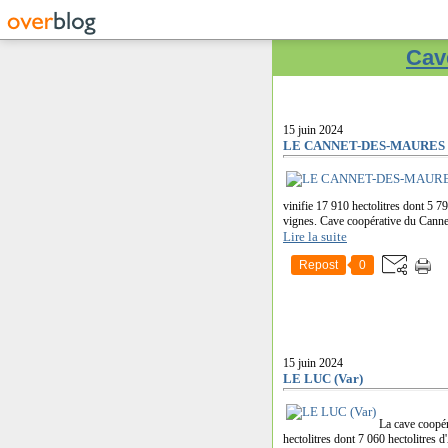
Cave
15 juin 2024
LE CANNET-DES-MAURES (
vinifie 17 910 hectolitres dont 5 7
vignes. Cave coopérative du Canne
Lire la suite
Repost
0
15 juin 2024
LE LUC (Var)
La cave coopér
hectolitres dont 7 060 hectolitres