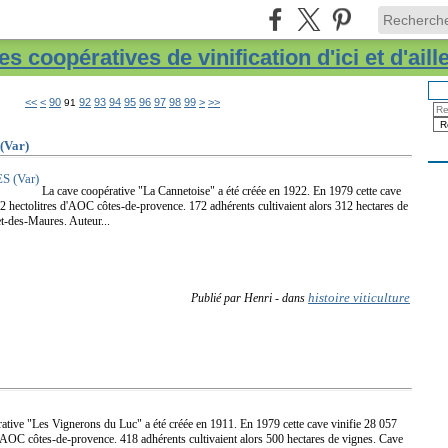
s coopératives de vinification d'ici et d'aill
10
20
30
40
50
60
70
80
<<
<
90
92
93
94
95
96
97
98
99
>
>>
91
Var)
La cave coopérative "La Cannetoise" a été créée en 1922. En 1979 cette cave
92 hectolitres d'AOC côtes-de-provence. 172 adhérents cultivaient alors 312 hectares de
t-des-Maures. Auteur...
histoire viticulture
Publié par Henri
-
dans
ative "Les Vignerons du Luc" a été créée en 1911. En 1979 cette cave vinifie 28 057
 d'AOC côtes-de-provence. 418 adhérents cultivaient alors 500 hectares de vignes. Cave