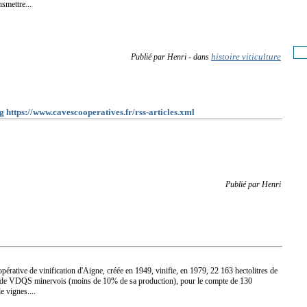
nsmettre...
histoire viticulture
Publié par Henri
-
dans
g https://www.cavescooperatives.fr/rss-articles.xml
Publié par Henri
pérative de vinification d'Aigne, créée en 1949, vinifie, en 1979, 22 163 hectolitres de
es de VDQS minervois (moins de 10% de sa production), pour le compte de 130
e vignes....