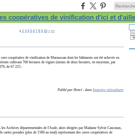
s coopératives de vinification d'ici et d'aill
20
30
40
50
60
70
80
90
2
3
4
5
6
7
8
9
10
>
>>
1
 cave coopérative de vinification de Maraussan dont les bâtiments ont été achevés en
érents cultivant 766 hectares de vignes (moins de deux hectares, en moyenne, par
979, de 67 225...
histoire viticulture
Publié par Henri
-
dans
s les Archives départementales de l'Aude, alors dirigées par Madame Sylvie Caucanas,
 de cartes postales (plus de 1500 au total) représentant des caves coopératives de