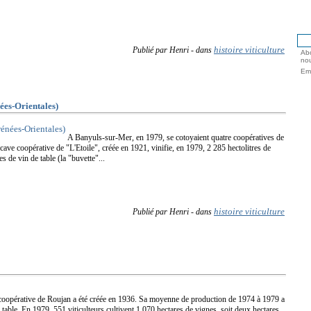
histoire viticulture
Publié par Henri
-
dans
Abo
nou
Ema
s-Orientales)
A Banyuls-sur-Mer, en 1979, se cotoyaient quatre coopératives de
a cave coopérative de "L'Etoile", créée en 1921, vinifie, en 1979, 2 285 hectolitres de
 de vin de table (la "buvette"...
histoire viticulture
Publié par Henri
-
dans
coopérative de Roujan a été créée en 1936. Sa moyenne de production de 1974 à 1979 a
 table. En 1979, 551 viticulteurs cultivent 1 070 hectares de vignes, soit deux hectares