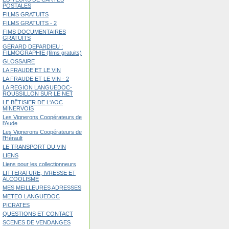
POSTALES
FILMS GRATUITS
FILMS GRATUITS - 2
FIMS DOCUMENTAIRES
GRATUITS
GÉRARD DEPARDIEU :
FILMOGRAPHIE (films gratuits)
GLOSSAIRE
LA FRAUDE ET LE VIN
LA FRAUDE ET LE VIN - 2
LA REGION LANGUEDOC-
ROUSSILLON SUR LE NET
LE BÊTISIER DE L'AOC
MINERVOIS
Les Vignerons Coopérateurs de
l'Aude
Les Vignerons Coopérateurs de
l'Hérault
LE TRANSPORT DU VIN
LIENS
Liens pour les collectionneurs
LITTÉRATURE, IVRESSE ET
ALCOOLISME
MES MEILLEURES ADRESSES
METEO LANGUEDOC
PICRATES
QUESTIONS ET CONTACT
SCENES DE VENDANGES