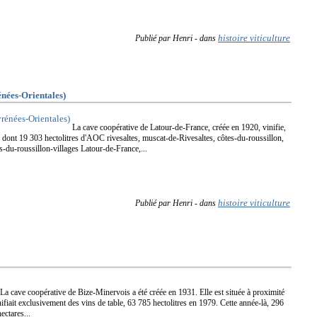
histoire viticulture
Publié par Henri
-
dans
es-Orientales)
La cave coopérative de Latour-de-France, créée en 1920, vinifie,
s dont 19 303 hectolitres d'AOC rivesaltes, muscat-de-Rivesaltes, côtes-du-roussillon,
es-du-roussillon-villages Latour-de-France,...
histoire viticulture
Publié par Henri
-
dans
La cave coopérative de Bize-Minervois a été créée en 1931. Elle est située à proximité
nifiait exclusivement des vins de table, 63 785 hectolitres en 1979. Cette année-là, 296
ectares...