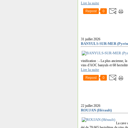
Lire la suite
Repost
0
31 juillet 2026
BANYULS-SUR-MER (Pyrénée
vinification : - La plus ancienne, l
vins d'AOC banyuls et 68 hectolitres
Lire la suite
Repost
0
22 juillet 2026
ROUJAN (Hérault)
La cave 
été de 79 665 hectolitres de vins de