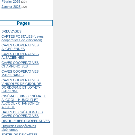
Février 2025
(30)
Janvier 2025
(22)
Pages
BREUVAGES
CARTES POSTALES (caves
coopératives de vinification)
CAVES COOPÉRATIVES
ALGÉRIENNES
CAVES COOPÉRATIVES
ALSACIENNES
CAVES COOPÉRATIVES
CHAMPENOISES
CAVES COOPÉRATIVES
MAROCAINES
CAVES COOPÉRATIVES
VINICOLES DE GIRONDE,
DORDOGNE ET LOT-ET-
GARONNE
CINÉMA ET VIN - CINÉMA ET
ALCOOL - HUMOUR ET
ALCOOL - CHANSON ET
ALCOOL
DATES DE CRÉATION DES
CAVES COOPÉRATIVES
DISTILLERIES COOPERATIVES
Distilleries coopératives
algériennes
EDITEURS DE CARTES