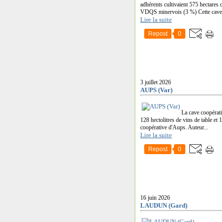
adhérents cultivaient 575 hectares 
VDQS minervois (3 %) Cette cave a
Lire la suite
Repost
0
3 juillet 2026
AUPS (Var)
La cave coopérati
128 hectolitres de vins de table et
coopérative d'Aups. Auteur...
Lire la suite
Repost
0
16 juin 2026
LAUDUN (Gard)