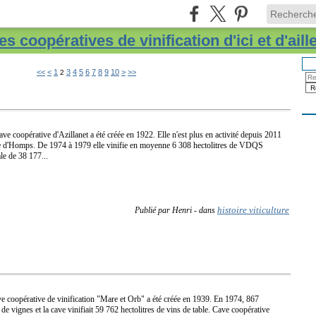
s coopératives de vinification d'ici et d'aill
20
30
40
50
60
70
80
90
<<
<
1
3
4
5
6
7
8
9
10
>
>>
2
ave coopérative d'Azillanet a été créée en 1922. Elle n'est plus en activité depuis 2011
ave d'Homps. De 1974 à 1979 elle vinifie en moyenne 6 308 hectolitres de VDQS
le de 38 177...
histoire viticulture
Publié par Henri
-
dans
e coopérative de vinification "Mare et Orb" a été créée en 1939. En 1974, 867
de vignes et la cave vinifiait 59 762 hectolitres de vins de table. Cave coopérative