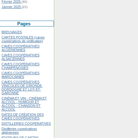
Février 2025
(30)
Janvier 2025
(22)
Pages
BREUVAGES
CARTES POSTALES (caves
coopératives de vinification)
CAVES COOPÉRATIVES
ALGÉRIENNES
CAVES COOPÉRATIVES
ALSACIENNES
CAVES COOPÉRATIVES
CHAMPENOISES
CAVES COOPÉRATIVES
MAROCAINES
CAVES COOPÉRATIVES
VINICOLES DE GIRONDE,
DORDOGNE ET LOT-ET-
GARONNE
CINÉMA ET VIN - CINÉMA ET
ALCOOL - HUMOUR ET
ALCOOL - CHANSON ET
ALCOOL
DATES DE CRÉATION DES
CAVES COOPÉRATIVES
DISTILLERIES COOPERATIVES
Distilleries coopératives
algériennes
EDITEURS DE CARTES