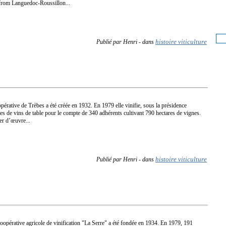
from Languedoc-Roussillon...
histoire viticulture
Publié par Henri
-
dans
pérative de Trèbes a été créée en 1932. En 1979 elle vinifie, sous la présidence
es de vins de table pour le compte de 340 adhérents cultivant 790 hectares de vignes.
er d’œuvre...
histoire viticulture
Publié par Henri
-
dans
coopérative agricole de vinification "La Serre" a été fondée en 1934. En 1979, 191