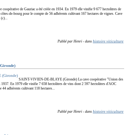
e coopérative de Gauriac a été créée en 1934. En 1979 elle vinifie 9 677 hectolitres de
 côtes-de-bourg pour le compte de 56 adhérents cultivant 167 hectares de vignes. Cave
(c)...
histoire viticulture
Publié par Henri
-
dans
Gironde)
SAINT-VIVIEN-DE-BLAYE (Gironde) La cave coopérative "Union des
 1937. En 1979 elle vinifie 7 658 hectolitres de vins dont 2 597 hectolitres d'AOC
 44 adhérents cultivant 118 hectares...
histoire viticulture
Publié par Henri
-
dans