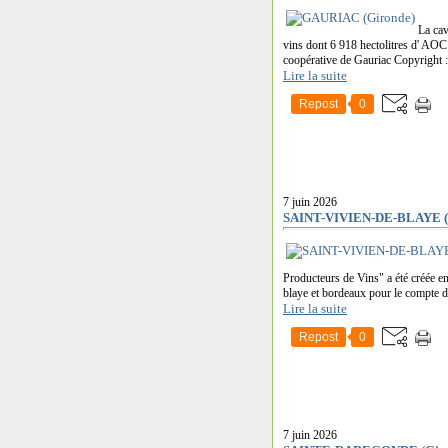
La cav
vins dont 6 918 hectolitres d' AOC
coopérative de Gauriac Copyright : 
Lire la suite
Repost
0
7 juin 2026
SAINT-VIVIEN-DE-BLAYE (
Producteurs de Vins" a été créée en
blaye et bordeaux pour le compte de
Lire la suite
Repost
0
7 juin 2026