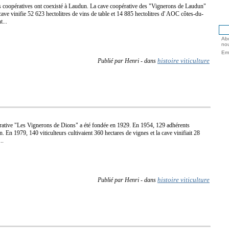
 coopératives ont coexisté à Laudun. La cave coopérative des "Vignerons de Laudun"
cave vinifie 52 623 hectolitres de vins de table et 14 885 hectolitres d' AOC côtes-du-
t...
Abo
nou
Ema
histoire viticulture
Publié par Henri
-
dans
rative "Les Vignerons de Dions" a été fondée en 1929. En 1954, 129 adhérents
n. En 1979, 140 viticulteurs cultivaient 360 hectares de vignes et la cave vinifiait 28
..
histoire viticulture
Publié par Henri
-
dans