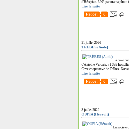
d'Hérépian. 360° panorama photo 
Lire la suite
Repost
0
21 juillet 2026
TRÈBES (Aude)
La cave coo
d'Antoine Verdale, 71 393 hectolitr
Cave coopérative de Trèbes. Dossi
Lire la suite
Repost
0
3 juillet 2026
OUPIA (Hérault)
La société 