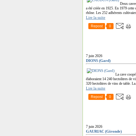
Deux caves
a été créée en 1925. En 1979 cette 
rhône. Les 252 adhérents cultivaien
Lire la suite
Repost
0
7 juin 2026
DIONS (Gard)
La cave coopé
élaboraient 14 240 hectolitres de vi
320 hectolitres de vins de table. La.
Lire la suite
Repost
0
7 juin 2026
GAURIAC (Gironde)