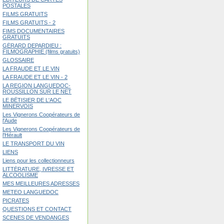
POSTALES
FILMS GRATUITS
FILMS GRATUITS - 2
FIMS DOCUMENTAIRES
GRATUITS
GÉRARD DEPARDIEU :
FILMOGRAPHIE (films gratuits)
GLOSSAIRE
LA FRAUDE ET LE VIN
LA FRAUDE ET LE VIN - 2
LA REGION LANGUEDOC-
ROUSSILLON SUR LE NET
LE BÊTISIER DE L'AOC
MINERVOIS
Les Vignerons Coopérateurs de
l'Aude
Les Vignerons Coopérateurs de
l'Hérault
LE TRANSPORT DU VIN
LIENS
Liens pour les collectionneurs
LITTÉRATURE, IVRESSE ET
ALCOOLISME
MES MEILLEURES ADRESSES
METEO LANGUEDOC
PICRATES
QUESTIONS ET CONTACT
SCENES DE VENDANGES