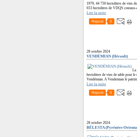
1979, 44 750 hectolitres de vins d
653 hectolitres de VDQS coteaux-d
Lire la suite
Repost
0
28 octobre 2024
VENDÉMIAN (Hérault)
La 
hectolitres de vins de table pour l
Vendémian. A Vendemian le patrimoi
Lire la suite
Repost
0
28 octobre 2024
BÉLESTA (Pyrénées-Oriental