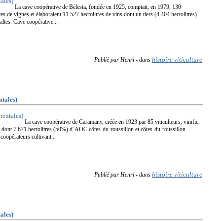
La cave coopérative de Bélesta, fondée en 1925, comptait, en 1979, 130
es de vignes et élaboraient 11 527 hectolitres de vins dont un tiers (4 404 hectolitres)
ltes. Cave coopérative...
histoire viticulture
Publié par Henri
-
dans
tales)
La cave coopérative de Caramany, créée en 1923 par 85 viticulteurs, vinifie,
s dont 7 671 hectolitres (50%) d' AOC côtes-du-roussillon et côtes-du-roussillon-
 coopérateurs cultivant...
histoire viticulture
Publié par Henri
-
dans
ales)