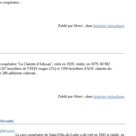
e coopérative...
histoire viticulture
Publié par Henri
-
dans
coopérative "La Clairette d'Adissan", créée en 1929, vinifie, en 1979, 60 982
 1247 hectolitres de VDQS rouges (2%) et 1196 hectolitres d'AOC clairette-du-
280 adhérents cultivant...
histoire viticulture
Publié par Henri
-
dans
érault)
La cave coopérative de Saint-Félix-de-Lodez a été créé en 1942 et vinifie, en