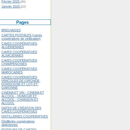
Février 2025
(30)
Janvier 2025
(22)
Pages
BREUVAGES
CARTES POSTALES (caves
coopératives de vinification)
CAVES COOPÉRATIVES
ALGÉRIENNES
CAVES COOPÉRATIVES
ALSACIENNES
CAVES COOPÉRATIVES
CHAMPENOISES
CAVES COOPÉRATIVES
MAROCAINES
CAVES COOPÉRATIVES
VINICOLES DE GIRONDE,
DORDOGNE ET LOT-ET-
GARONNE
CINÉMA ET VIN - CINÉMA ET
ALCOOL - HUMOUR ET
ALCOOL - CHANSON ET
ALCOOL
DATES DE CRÉATION DES
CAVES COOPÉRATIVES
DISTILLERIES COOPERATIVES
Distilleries coopératives
algériennes
EDITEURS DE CARTES