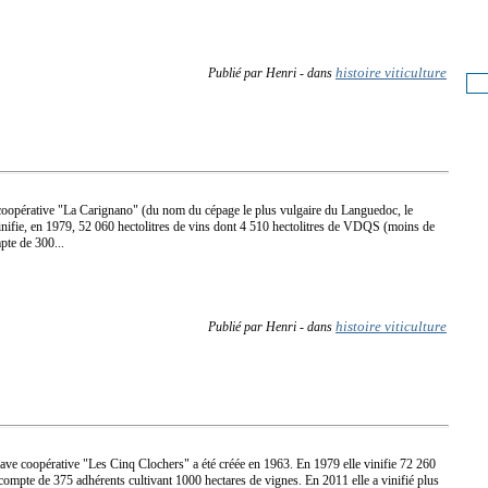
histoire viticulture
Publié par Henri
-
dans
coopérative "La Carignano" (du nom du cépage le plus vulgaire du Languedoc, le
vinifie, en 1979, 52 060 hectolitres de vins dont 4 510 hectolitres de VDQS (moins de
pte de 300...
histoire viticulture
Publié par Henri
-
dans
ave coopérative "Les Cinq Clochers" a été créée en 1963. En 1979 elle vinifie 72 260
e compte de 375 adhérents cultivant 1000 hectares de vignes. En 2011 elle a vinifié plus