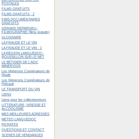
POSTALES
FILMS GRATUITS
FILMS GRATUITS - 2
FIMS DOCUMENTAIRES
GRATUITS
GÉRARD DEPARDIEU :
FILMOGRAPHIE (films gratuits)
GLOSSAIRE
LA FRAUDE ET LE VIN
LA FRAUDE ET LE VIN - 2
LA REGION LANGUEDOC-
ROUSSILLON SUR LE NET
LE BÊTISIER DE L'AOC
MINERVOIS
Les Vignerons Coopérateurs de
l'Aude
Les Vignerons Coopérateurs de
l'Hérault
LE TRANSPORT DU VIN
LIENS
Liens pour les collectionneurs
LITTÉRATURE, IVRESSE ET
ALCOOLISME
MES MEILLEURES ADRESSES
METEO LANGUEDOC
PICRATES
QUESTIONS ET CONTACT
SCENES DE VENDANGES