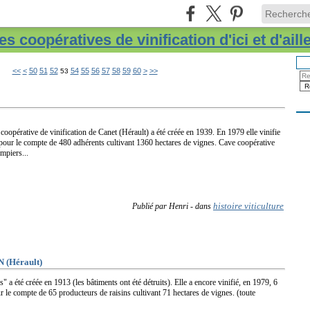
s coopératives de vinification d'ici et d'aill
10
20
30
40
70
80
90
<<
<
50
51
52
54
55
56
57
58
59
60
>
>>
53
 coopérative de vinification de Canet (Hérault) a été créée en 1939. En 1979 elle vinifie
e pour le compte de 480 adhérents cultivant 1360 hectares de vignes. Cave coopérative
mpiers...
histoire viticulture
Publié par Henri
-
dans
(Hérault)
 a été créée en 1913 (les bâtiments ont été détruits). Elle a encore vinifié, en 1979, 6
ur le compte de 65 producteurs de raisins cultivant 71 hectares de vignes. (toute