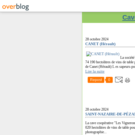
Cave
28 octobre 2024
CANET (Hérault)
La société
74 190 hectolitres de vins de tabl
de Canet (Hérault) L es sapeurs-po
Lire la suite
Repost
0
28 octobre 2024
SAINT-NAZAIRE-DE-PÉZAN 
La cave coopérative "Les Vignerons"
020 hectolitres de vins de table po
photographie...