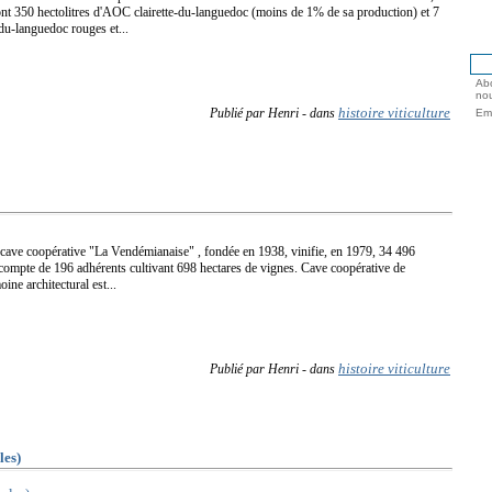
ont 350 hectolitres d'AOC clairette-du-languedoc (moins de 1% de sa production) et 7
u-languedoc rouges et...
Abo
nou
histoire viticulture
Publié par Henri
-
dans
Ema
cave coopérative "La Vendémianaise" , fondée en 1938, vinifie, en 1979, 34 496
e compte de 196 adhérents cultivant 698 hectares de vignes. Cave coopérative de
ne architectural est...
histoire viticulture
Publié par Henri
-
dans
es)