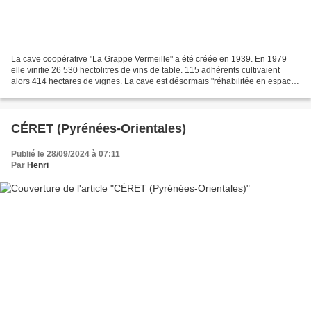
La cave coopérative "La Grappe Vermeille" a été créée en 1939. En 1979
elle vinifie 26 530 hectolitres de vins de table. 115 adhérents cultivaient
alors 414 hectares de vignes. La cave est désormais "réhabilitée en espace
polyvalent". Cave coopérative...
CÉRET (Pyrénées-Orientales)
Publié le 28/09/2024 à 07:11
Par
Henri