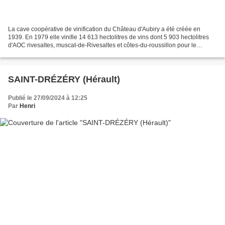
La cave coopérative de vinification du Château d'Aubiry a été créée en
1939. En 1979 elle vinifie 14 613 hectolitres de vins dont 5 903 hectolitres
d'AOC rivesaltes, muscat-de-Rivesaltes et côtes-du-roussillon pour le
compte de 600 adhérents cultivant...
SAINT-DRÉZÉRY (Hérault)
Publié le 27/09/2024 à 12:25
Par
Henri