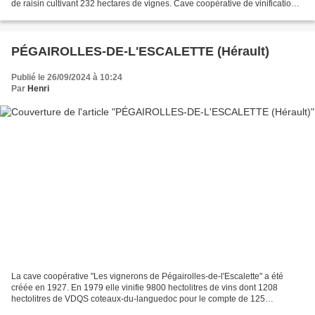
de raisin cultivant 232 hectares de vignes. Cave coopérative de vinification
de Saussines. Coopérative...
PÉGAIROLLES-DE-L'ESCALETTE (Hérault)
Publié le 26/09/2024 à 10:24
Par
Henri
La cave coopérative "Les vignerons de Pégairolles-de-l'Escalette" a été
créée en 1927. En 1979 elle vinifie 9800 hectolitres de vins dont 1208
hectolitres de VDQS coteaux-du-languedoc pour le compte de 125
adhérents cultivant 140 hectares de vignes. Cave...