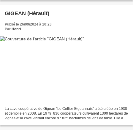
GIGEAN (Hérault)
Publié le 26/09/2024 à 10:23
Par
Henri
La cave coopérative de Gigean "Le Cellier Gigeannais" a été créée en 1938
et démolie en 2008. En 1979, 836 coopérateurs cultivaient 1300 hectares de
vignes et la cave vinifiait encore 97 825 hectolitres de vins de table. Elle a
été détruite en 2008 :...