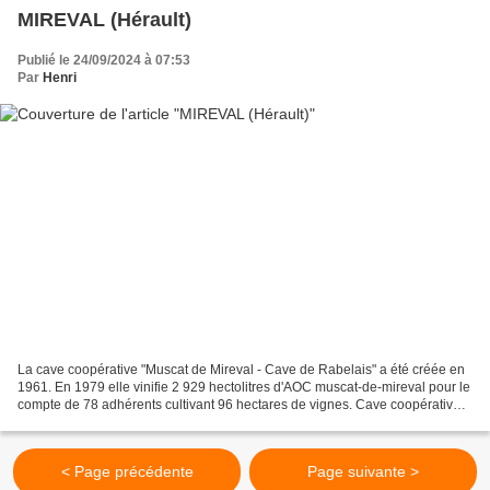
MIREVAL (Hérault)
Publié le 24/09/2024 à 07:53
Par
Henri
La cave coopérative "Muscat de Mireval - Cave de Rabelais" a été créée en
1961. En 1979 elle vinifie 2 929 hectolitres d'AOC muscat-de-mireval pour le
compte de 78 adhérents cultivant 96 hectares de vignes. Cave coopérative
de Mireval. Muscat de Mireval...
< Page précédente
Page suivante >