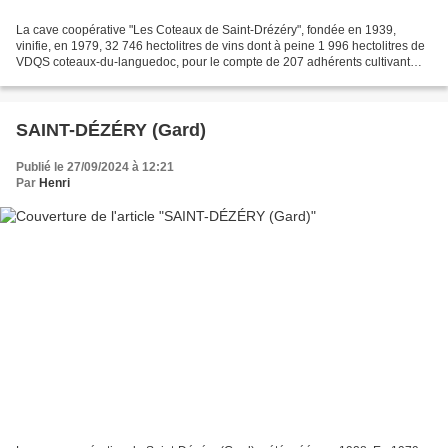
La cave coopérative "Les Coteaux de Saint-Drézéry", fondée en 1939,
vinifie, en 1979, 32 746 hectolitres de vins dont à peine 1 996 hectolitres de
VDQS coteaux-du-languedoc, pour le compte de 207 adhérents cultivant
522 hectares de vignes. La cave est...
SAINT-DÉZÉRY (Gard)
Publié le 27/09/2024 à 12:21
Par
Henri