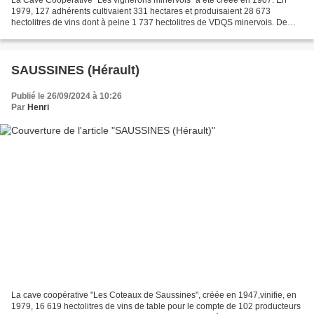
La Cave Coopérative "Les vignerons minervois" a été créée en 1907. En
1979, 127 adhérents cultivaient 331 hectares et produisaient 28 673
hectolitres de vins dont à peine 1 737 hectolitres de VDQS minervois. De
1974 à 1979 la moyenne de production a été...
SAUSSINES (Hérault)
Publié le 26/09/2024 à 10:26
Par
Henri
La cave coopérative "Les Coteaux de Saussines", créée en 1947,vinifie, en
1979, 16 619 hectolitres de vins de table pour le compte de 102 producteurs