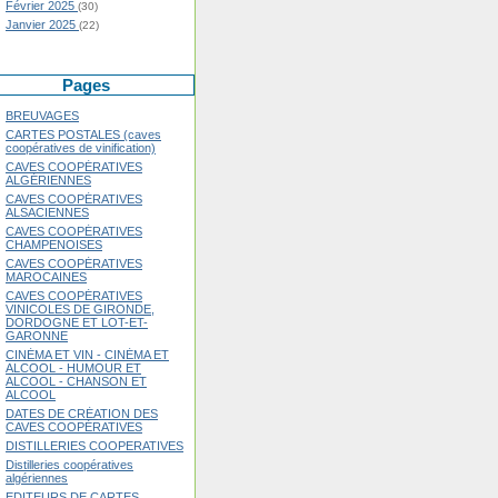
Février 2025
(30)
Janvier 2025
(22)
Pages
BREUVAGES
CARTES POSTALES (caves
coopératives de vinification)
CAVES COOPÉRATIVES
ALGÉRIENNES
CAVES COOPÉRATIVES
ALSACIENNES
CAVES COOPÉRATIVES
CHAMPENOISES
CAVES COOPÉRATIVES
MAROCAINES
CAVES COOPÉRATIVES
VINICOLES DE GIRONDE,
DORDOGNE ET LOT-ET-
GARONNE
CINÉMA ET VIN - CINÉMA ET
ALCOOL - HUMOUR ET
ALCOOL - CHANSON ET
ALCOOL
DATES DE CRÉATION DES
CAVES COOPÉRATIVES
DISTILLERIES COOPERATIVES
Distilleries coopératives
algériennes
EDITEURS DE CARTES