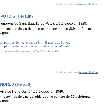
histoire viticulture
Publié par Henri
-
dans
PUTOIS (Hérault)
ignerons de Saint-Bauzille-de-Putois a été créée en 1929.
0 hectolitres de vin de table pour le compte de 369 adhérents
vignes.
e coopérative des vignerons de Saint-Bauzille-de-Putois.
histoire viticulture
Publié par Henri
-
dans
DRES (Hérault)
 Vins de Notre-Dame" a été créée en 1948.
0 hectolitres de vins de table pour le compte de 79 adhérents
vignes.