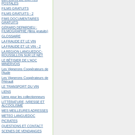
POSTALES
FILMS GRATUITS
FILMS GRATUITS - 2
FIMS DOCUMENTAIRES
GRATUITS
GÉRARD DEPARDIEU :
FILMOGRAPHIE (films gratuits)
GLOSSAIRE
LA FRAUDE ET LE VIN
LA FRAUDE ET LE VIN - 2
LA REGION LANGUEDOC-
ROUSSILLON SUR LE NET
LE BÊTISIER DE L'AOC
MINERVOIS
Les Vignerons Coopérateurs de
l'Aude
Les Vignerons Coopérateurs de
l'Hérault
LE TRANSPORT DU VIN
LIENS
Liens pour les collectionneurs
LITTÉRATURE, IVRESSE ET
ALCOOLISME
MES MEILLEURES ADRESSES
METEO LANGUEDOC
PICRATES
QUESTIONS ET CONTACT
SCENES DE VENDANGES