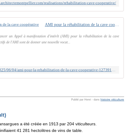
architectemontpellier.com/realisations/rehabilitation-cave-cooperative/
AMI pour la réhabilitation de la cave coopérative
ancer un Appel à manifestation d'intérêt (AMI) pour la réhabilitation de la cave
ctifs de l'AMI sont de donner une nouvelle vocat...
https://www.midilibre.fr/2025/06/04/ami-pour-la-rehabilitation-de-la-cave-cooperative-12739102.php
histoire viticulture
Publié par Henri
-
dans
lt)
nsargues a été créée en 1913 par 204 viticulteurs.
ifiaient 41 281 hectolitres de vins de table.