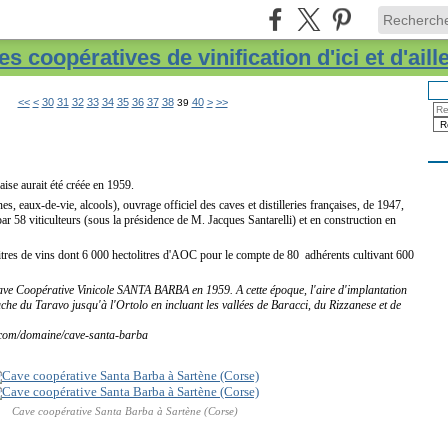
s coopératives de vinification d'ici et d'aill
10
20
50
60
70
80
90
<<
<
30
31
32
33
34
35
36
37
38
40
>
>>
39
aise aurait été créée en 1959.
s, eaux-de-vie, alcools), ouvrage officiel des caves et distilleries françaises, de 1947,
ar 58 viticulteurs (sous la présidence de M. Jacques Santarelli) et en construction en
itres de vins dont 6 000 hectolitres d'AOC pour le compte de 80 adhérents cultivant 600
e Coopérative Vinicole SANTA BARBA en 1959. A cette époque, l'aire d'implantation
uche du Taravo jusqu'à l'Ortolo en incluant les vallées de Baracci, du Rizzanese et de
.com/domaine/cave-santa-barba
Cave coopérative Santa Barba à Sartène (Corse)