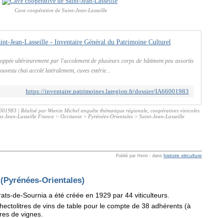
Cave coopérative de Saint-Jean-Lasseille
int-Jean-Lasseille - Inventaire Général du Patrimoine Culturel
oppée ultérieurement par l'accolement de plusieurs corps de bâtiment peu assortis
ouveau chai accolé latéralement, cuves extérie...
https://inventaire.patrimoines.laregion.fr/dossier/IA66001983
001983 | Réalisé par Wienin Michel enquête thématique régionale, coopératives vinicoles
nt-Jean-Lasseille France > Occitanie > Pyrénées-Orientales > Saint-Jean-Lasseille
histoire viticulture
Publié par Henri
-
dans
Pyrénées-Orientales)
ats-de-Sournia a été créée en 1929 par 44 viticulteurs.
 hectolitres de vins de table pour le compte de 38 adhérents (à
ares de vignes.