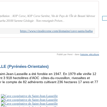
pellation : AOP Corse, AOP Corse Sartène, Vin de Pays de l'Île de Beauté Adresse
arba 20100 Sartene Géologie : Non renseignée Présen...
https://www.vinsdecorse.com/domaine/cave-santa-barba
histoire viticulture
Publié par Henri
-
dans
E (Pyrénées-Orientales)
int-Jean-Lasseille a été fondée en 1947. En 1979 elle vinifie 12
nt 3 918 hectolitres d'AOC côtes-du-roussillon, rivesaltes et
 le compte de 82 adhérents cultivant 236 hectares 17 ares et 77