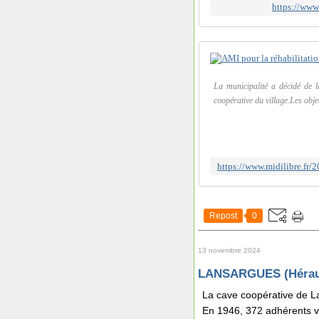
https://www.
La municipalité a décidé de l
coopérative du village.Les obje
Repost
0
13 novembre 2024
LANSARGUES (Hérau
La cave coopérative de La
En 1946, 372 adhérents vin