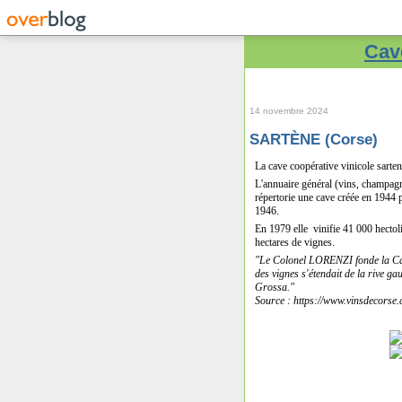
Cave
14 novembre 2024
SARTÈNE (Corse)
La cave coopérative vinicole sarten
L'annuaire général (vins, champagne
répertorie une cave créée en 1944 p
1946.
En 1979 elle vinifie 41 000 hectol
hectares de vignes.
"Le Colonel LORENZI fonde la Cav
des vignes s'étendait de la rive ga
Grossa."
Source : https://www.vinsdecorse