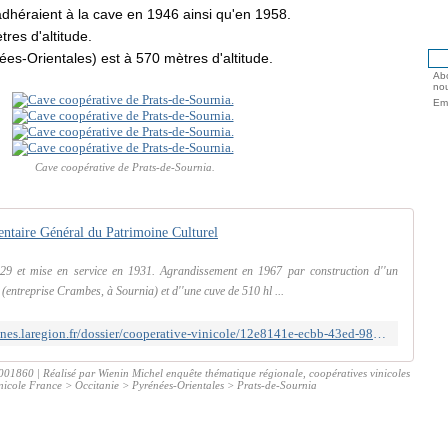
adhéraient à la cave en 1946 ainsi qu'en 1958.
res d'altitude.
ées-Orientales) est à 570 mètres d'altitude.
Abo
nou
Ema
Cave coopérative de Prats-de-Sournia.
ventaire Général du Patrimoine Culturel
29 et mise en service en 1931. Agrandissement en 1967 par construction d''un
(entreprise Crambes, à Sournia) et d''une cuve de 510 hl ...
https://inventaire.patrimoines.laregion.fr/dossier/cooperative-vinicole/12e8141e-ecbb-43ed-98ad-ae7d14d9f4de
001860 | Réalisé par Wienin Michel enquête thématique régionale, coopératives vinicoles
inicole France > Occitanie > Pyrénées-Orientales > Prats-de-Sournia