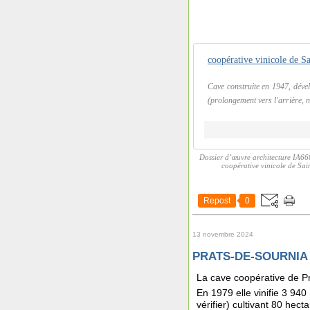
coopérative vinicole de Sa
Cave construite en 1947, dével
(prolongement vers l'arrière, n
Dossier d’œuvre architecture IA66
coopérative vinicole de Sai
Repost
0
13 novembre 2024
PRATS-DE-SOURNIA (
La cave coopérative de Pr
En 1979 elle vinifie 3 940
vérifier) cultivant 80 hect