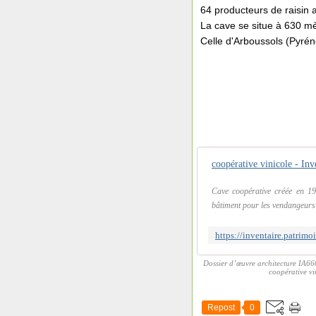
64 producteurs de raisin 
La cave se situe à 630 mèt
Celle d'Arboussols (Pyrén
coopérative vinicole - In
Cave coopérative créée en 19
bâtiment pour les vendangeurs 
Dossier d’œuvre architecture IA66
coopérative v
Repost
0