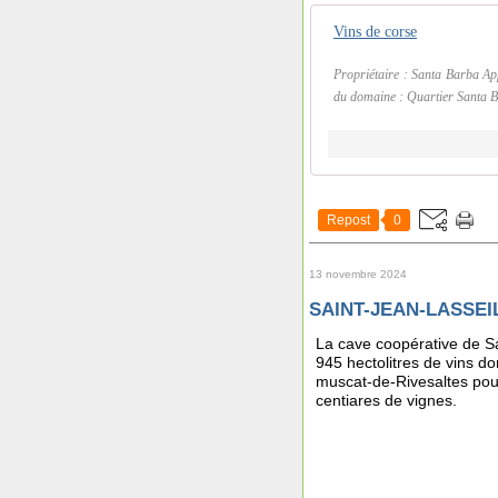
Vins de corse
Propriétaire : Santa Barba Ap
du domaine : Quartier Santa B
Repost
0
13 novembre 2024
SAINT-JEAN-LASSEILL
La cave coopérative de Sa
945 hectolitres de vins do
muscat-de-Rivesaltes pour
centiares de vignes.