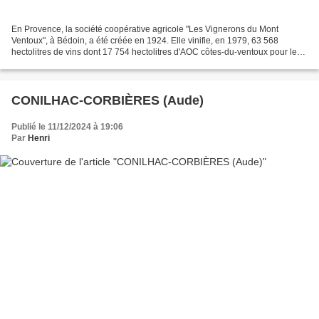
En Provence, la société coopérative agricole "Les Vignerons du Mont
Ventoux", à Bédoin, a été créée en 1924. Elle vinifie, en 1979, 63 568
hectolitres de vins dont 17 754 hectolitres d'AOC côtes-du-ventoux pour le
compte de 620 adhérents cultivant 1 451...
CONILHAC-CORBIÈRES (Aude)
Publié le 11/12/2024 à 19:06
Par
Henri