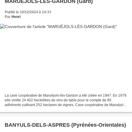
MARUÉJOLS-LÈS-GARDON (Gard)
Publié le 10/12/2024 à 14:33
Par
Henri
La cave coopérative de Maruéjols-lès-Gardon a été créée en 1947. En 1979
elle vinifie 24 402 hectolitres de vins de table pour le compte de 85
adhérents cultivant 252 hectares de vignes. Cave coopérative de Maruéjols-
lès-Gardon. Auteur Wienin Michel...
BANYULS-DELS-ASPRES (Pyrénées-Orientales)