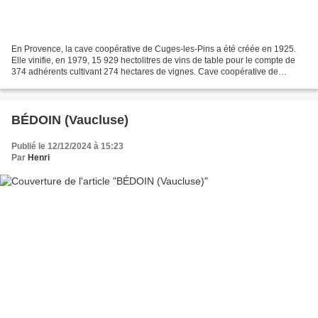
En Provence, la cave coopérative de Cuges-les-Pins a été créée en 1925.
Elle vinifie, en 1979, 15 929 hectolitres de vins de table pour le compte de
374 adhérents cultivant 274 hectares de vignes. Cave coopérative de
Cuges-les-Pins Dossier d’œuvre architecture...
BÉDOIN (Vaucluse)
Publié le 12/12/2024 à 15:23
Par
Henri