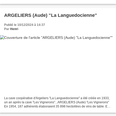
vins de consommation courante. En 1958, 153...
ARGELIERS (Aude) "La Languedocienne"
Publié le 10/12/2024 à 14:37
Par
Henri
La cave coopérative d'Argeliers "La Languedocienne" a été créée en 1933,
un an après la cave "Les Vignerons"...ARGELIERS (Aude) "Les Vignerons"
En 1954, 187 adhérents élaboraient 35 898 hectolitres de vins de table. En
1979, 402 coopérateurs cultivaient...