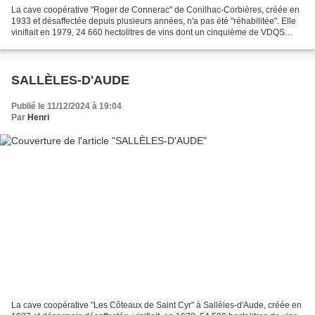
La cave coopérative "Roger de Connerac" de Conilhac-Corbières, créée en
1933 et désaffectée depuis plusieurs années, n'a pas été "réhabilitée". Elle
vinifiait en 1979, 24 660 hectolitres de vins dont un cinquième de VDQS
corbières pour le compte de 173...
SALLÈLES-D'AUDE
Publié le 11/12/2024 à 19:04
Par
Henri
La cave coopérative "Les Côteaux de Saint Cyr" à Sallèles-d'Aude, créée en