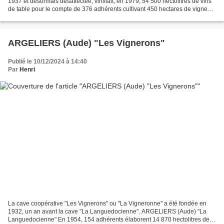
1937 et désormais désaffectée, vinifiait, en 1979, 54 500 hectolitres de vins
de table pour le compte de 376 adhérents cultivant 450 hectares de vignes.
Cave coopérative "Les Côteaux...
ARGELIERS (Aude) "Les Vignerons"
Publié le 10/12/2024 à 14:40
Par
Henri
La cave coopérative "Les Vignerons" ou "La Vigneronne" a été fondée en
1932, un an avant la cave "La Languedocienne". ARGELIERS (Aude) "La
Languedocienne" En 1954, 154 adhérents élaborent 14 870 hectolitres de